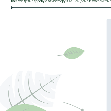
L
Стирка