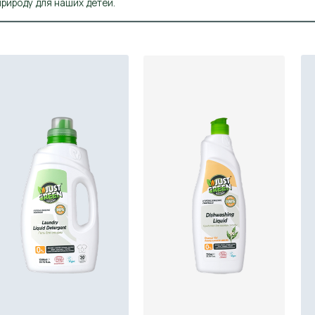
ET'S GO!
LET'S G
LET'S GO!
Уборка
Посуда