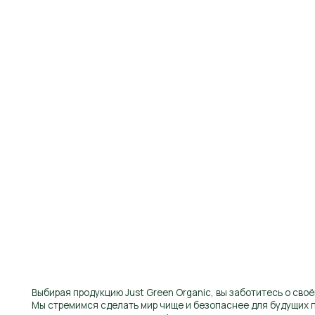
Выбирая продукцию Just Green Organic, вы заботитесь о своём здоро
Мы стремимся сделать мир чище и безопаснее для будущих поколени
вам создать здоровую атмосферу в вашем доме и сохранить природу 