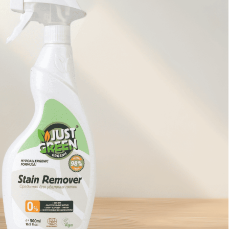
Ы
 разработки в области органической
сочетают экологичность и высокую
ается независимыми исследованиями.
ТЫ
олько натуральные ингредиенты,
ачества. Каждый компонент сертифицирован
андартам.