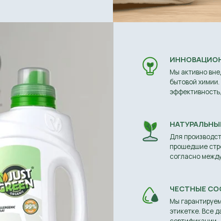
ЧЕСТНЫЕ СОСТАВЫ
Мы гарантируем точное соотве
этикетке. Все данные проверяю
сертификации.
КАЧЕСТВО ПРЕЖДЕ ВСЕГО
Реализована многоступенчатая
внимательно изучаем отзывы п
данные для постоянного совер
е содержат
 Они биоразлагаемы,