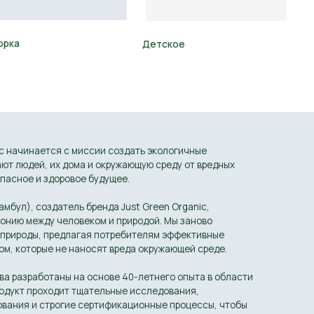
 миссии создать экологичные
ма и окружающую среду от вредных
ое будущее.
ь бренда Just Green Organic,
овеком и природой. Мы заново
лагая потребителям эффективные
наносят вреда окружающей среде.
на основе 40-летнего опыта в области
 тщательные исследования,
е сертификационные процессы, чтобы
ам качества и экологичности.
ты создаются исключительно из
роисхождения. Это подтверждено
ми, такими как EcoCert, Vegan и
сть и экологичность каждого