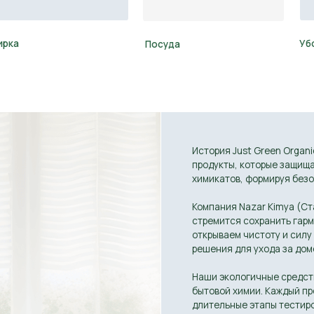
История Just Green Organic начинается с
продукты, которые защищают людей, их до
химикатов, формируя безопасное и здоров
Компания Nazar Kimya (Стамбул), создател
стремится сохранить гармонию между чел
открываем чистоту и силу природы, пред
решения для ухода за домом, которые не 
Наши экологичные средства разработаны 
бытовой химии. Каждый продукт проходит
длительные этапы тестирования и строги
соответствовать самым высоким стандарт
Nazar Kimya гордится тем, что её продук
растительных ингредиентов природного п
престижными международными сертификата
USDA Organic, гарантирующими безопасно
средства.