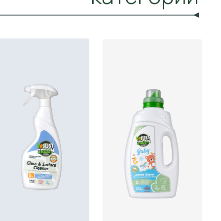
O!
LET'S GO!
Детское