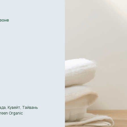
ейт, Тайвань
anic
ИННОВАЦИОННЫЕ ФОРМУЛ
Мы активно внедряем последние
бытовой химии. Наши продукты 
эффективность, что подтвержд
НАТУРАЛЬНЫЕ КОМПОНЕН
Для производства используем т
прошедшие строгий контроль к
согласно международным экост