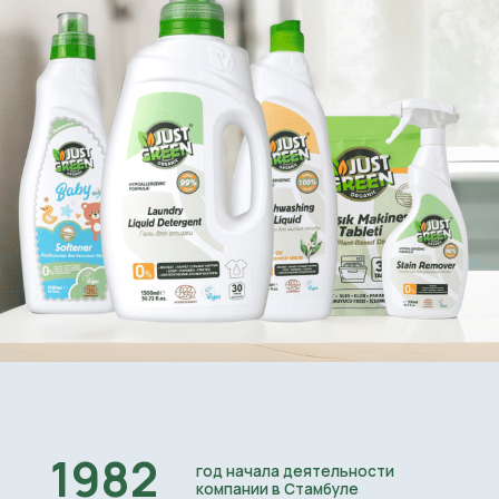
1982
год начала деятельности
компании в Стамбуле
7000
м2 - производственная площадь
собственного завода в промышленной зоне
Стамбула
68+
тысяч тонн - объем годового
производства средств бытовой химии