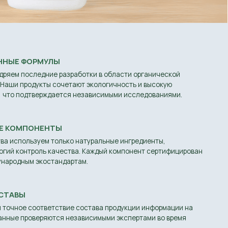
тствие состава продукции информации на
тся независимыми экспертами во время
 система контроля качества. Мы
отребителей и применяем полученные
шенствования продукции.